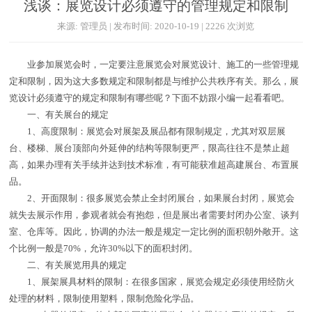
浅谈：展览设计必须遵守的管理规定和限制
来源: 管理员 | 发布时间: 2020-10-19 | 2226 次浏览
业参加展览会时，一定要注意展览会对展览设计、施工的一些管理规
定和限制，因为这大多数规定和限制都是与维护公共秩序有关。那么，展
览设计必须遵守的规定和限制有哪些呢？下面不妨跟小编一起看看吧。
一、有关展台的规定
1、高度限制：展览会对展架及展品都有限制规定，尤其对双层展
台、楼梯、展台顶部向外延伸的结构等限制更严，限高往往不是禁止超
高，如果办理有关手续并达到技术标准，有可能获准超高建展台、布置展
品。
2、开面限制：很多展览会禁止全封闭展台，如果展台封闭，展览会
就失去展示作用，参观者就会有抱怨，但是展出者需要封闭办公室、谈判
室、仓库等。因此，协调的办法一般是规定一定比例的面积朝外敞开。这
个比例一般是70%，允许30%以下的面积封闭。
二、有关展览用具的规定
1、展架展具材料的限制：在很多国家，展览会规定必须使用经防火
处理的材料，限制使用塑料，限制危险化学品。